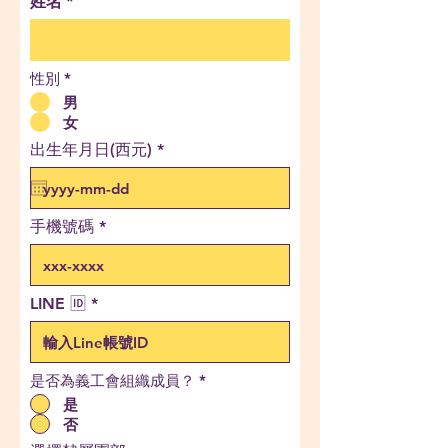
姓名
性別
*
男
女
r
出生年月日(西元)
*
e
q
u
i
手機號碼
r
e
d
LINE 🆔
是否為義工會組織成員？
*
是
否