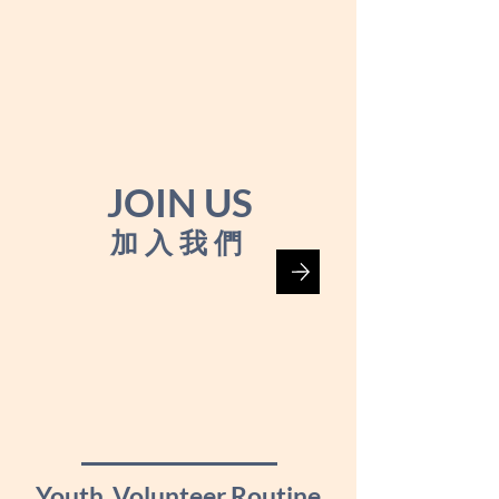
JOIN US
加入我們
Youth Volunteer Routine